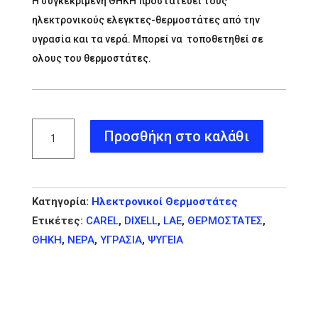
Η συγκεκριμένη ΘΗΚΗ προστατεύει τους
ηλεκτρονικούς ελεγκτες-θερμοστάτες από την
υγρασία και τα νερά. Μπορεί να τοποθετηθεί σε
ολους του θερμοστάτες.
ΘΗΚΗ
Προσθήκη στο καλάθι
ΠΡΟΣΤΑΣΙΑΣ
ΓΙΑ
ΗΛΕΚΤΡΟΝΙΚΟΥΣ
Κατηγορία:
Ηλεκτρονικοί Θερμοστάτες
ΘΕΡΜΟΣΤΑΤΕΣ
Ετικέτες:
CAREL
,
DIXELL
,
LAE
,
ΘΕΡΜΟΣΤΑΤΕΣ
,
ποσότητα
ΘΗΚΗ
,
ΝΕΡΑ
,
ΥΓΡΑΣΙΑ
,
ΨΥΓΕΙΑ