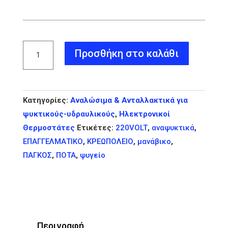
Ηλεκτρονικός
Προσθήκη στο καλάθι
Θερμοστάτης
με
χρονική
Κατηγορίες:
Αναλώσιμα & Ανταλλακτικά για
απόψυξη
ψυκτικούς-υδραυλικούς
,
Ηλεκτρονικοί
XR20CX
Θερμοστάτες
Ετικέτες:
220VOLT
,
αναψυκτικά
,
Dixell
ΕΠΑΓΓΕΛΜΑΤΙΚΟ
,
ΚΡΕΩΠΟΛΕΙΟ
,
μανάβικο
,
ποσότητα
ΠΑΓΚΟΣ
,
ΠΟΤΑ
,
ψυγείο
Περιγραφή