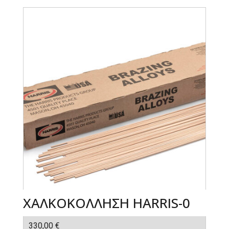
was:
τιμή
460,00 €.
είναι:
360,00 €.
ΧΑΛΚΟΚΟΛΛΗΣΗ HARRIS-0
330,00
€