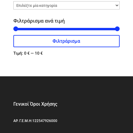
Φιλτράρισμα ανά τιμή
Φιλτράρισμα
Ελάχιστη
Μέγιστη
τιμή
τιμή
Τιμή:
0 €
—
10 €
Γενικοί Όροι Χρήσης
ΑΡ. Γ.Ε.Μ.Η:122547926000