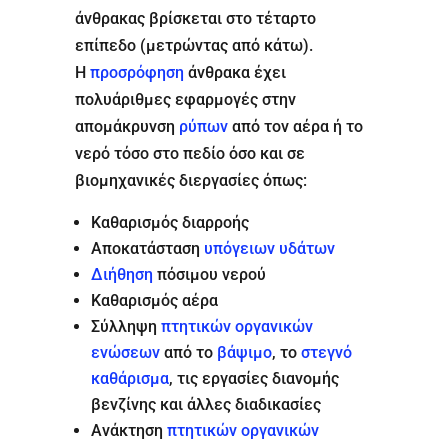
άνθρακας βρίσκεται στο τέταρτο
επίπεδο (μετρώντας από κάτω).
Η
προσρόφηση
άνθρακα έχει
πολυάριθμες εφαρμογές στην
απομάκρυνση
ρύπων
από τον αέρα ή το
νερό τόσο στο πεδίο όσο και σε
βιομηχανικές διεργασίες όπως:
Καθαρισμός διαρροής
Αποκατάσταση
υπόγειων υδάτων
Διήθηση
πόσιμου νερού
Καθαρισμός αέρα
Σύλληψη
πτητικών οργανικών
ενώσεων
από το
βάψιμο
, το
στεγνό
καθάρισμα
, τις εργασίες διανομής
βενζίνης και άλλες διαδικασίες
Ανάκτηση
πτητικών οργανικών