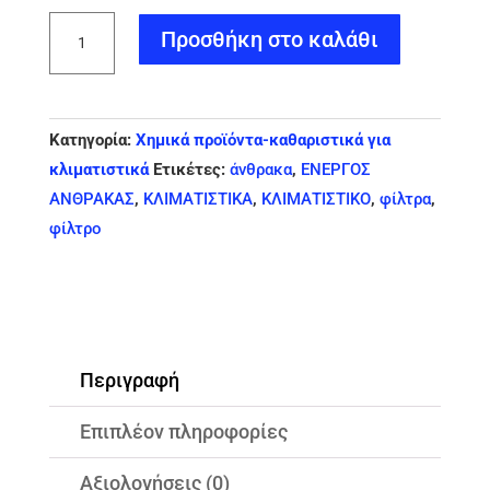
ΦΙΛΤΡΑ
Προσθήκη στο καλάθι
ΕΝΕΡΓΟΥ
ΑΝΘΡΑΚΑ
ΓΙΑ
Κατηγορία:
Χημικά προϊόντα-καθαριστικά για
ΚΛΙΜΑΤΙΣΤΙΚΑ
κλιματιστικά
Ετικέτες:
άνθρακα
,
ΕΝΕΡΓΟΣ
ποσότητα
ΑΝΘΡΑΚΑΣ
,
ΚΛΙΜΑΤΙΣΤΙΚΑ
,
ΚΛΙΜΑΤΙΣΤΙΚΟ
,
φίλτρα
,
φίλτρο
Περιγραφή
Επιπλέον πληροφορίες
Αξιολογήσεις (0)