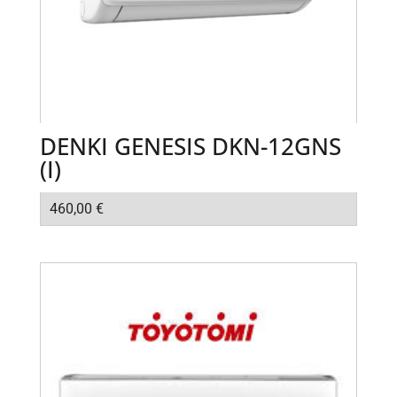
DΕΝΚΙ GENESIS DΚΝ-12GNS
(I)
460,00
€