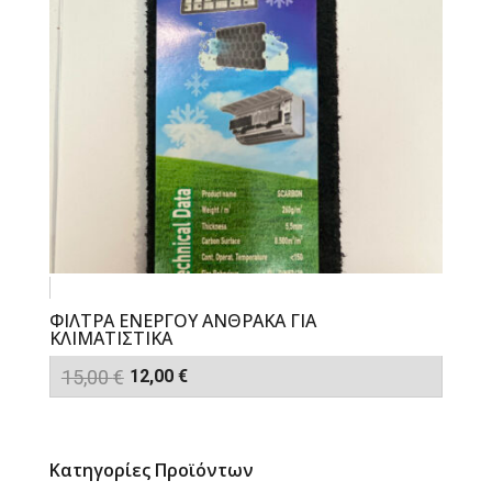
ΦΙΛΤΡΑ ΕΝΕΡΓΟΥ ΑΝΘΡΑΚΑ ΓΙΑ
ΚΛΙΜΑΤΙΣΤΙΚΑ
Original
Η
15,00
€
12,00
€
price
τρέχουσα
was:
τιμή
15,00 €.
είναι:
Κατηγορίες Προϊόντων