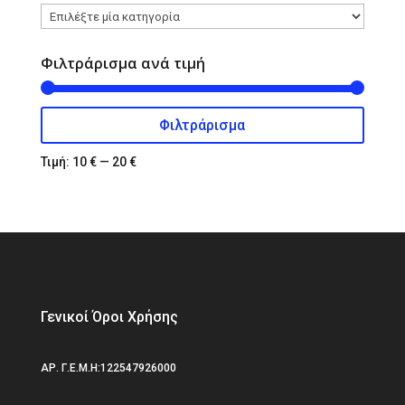
12,00 €.
Φιλτράρισμα ανά τιμή
Φιλτράρισμα
Ελάχιστη
Μέγιστη
τιμή
τιμή
Τιμή:
10 €
—
20 €
Γενικοί Όροι Χρήσης
ΑΡ. Γ.Ε.Μ.Η:122547926000