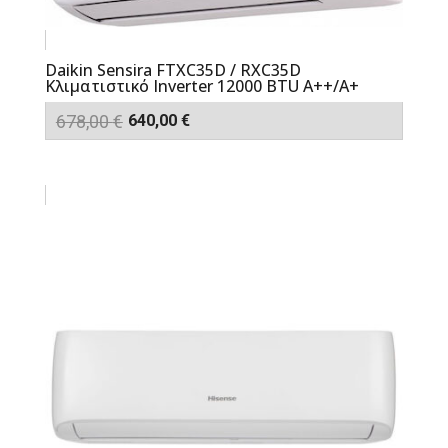
Daikin Sensira FTXC35D / RXC35D
Κλιματιστικό Inverter 12000 BTU A++/A+
Original
Η
678,00
€
640,00
€
price
τρέχουσα
was:
τιμή
678,00 €.
είναι:
640,00 €.