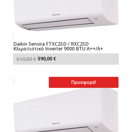
Daikin Sensira FTXC25D / RXC25D
Κλιματιστικό Inverter 9000 BTU A++/A+
Original
Η
610,00
€
590,00
€
price
τρέχουσα
was:
τιμή
610,00 €.
είναι:
Προσφορά!
590,00 €.