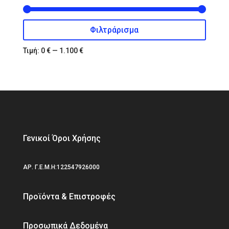
Φιλτράρισμα
Ελάχιστη
Μέγιστη
τιμή
τιμή
Τιμή:
0 €
—
1.100 €
Γενικοί Όροι Χρήσης
ΑΡ. Γ.Ε.Μ.Η:122547926000
Προϊόντα & Επιστροφές
Προσωπικά Δεδομένα