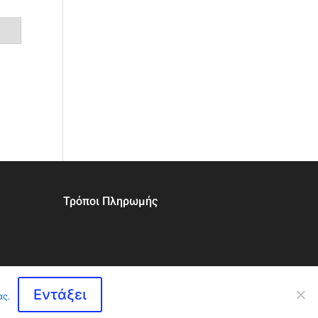
Τρόποι Πληρωμής
Εντάξει
ας.
made by