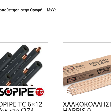
Τοποθέτηση στην Οροφή – ΜxΥ:
OPIPE TC 6×12
ΧΑΛΚΟΚΟΛΛΗΣ
όνωση (274
HARRIS-0