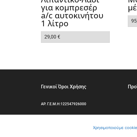
για κομπρεσέρ
μέ
a/c αυτοκινήτου
1 λίτρο
95
29,00
€
Γενικοί Όροι Χρήσης
Προ
ΑΡ. Γ.Ε.Μ.Η:122547926000
Χρησιμοποιούμε cookie
ClimaVer Αβραμίδης | Αλλάζουμε το κλίμα