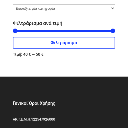
Φιλτράρισμα ανά τιμή
Φιλτράρισμα
Ελάχιστη
Μέγιστη
τιμή
τιμή
Τιμή:
40 €
—
50 €
Γενικοί Όροι Χρήσης
ΑΡ. Γ.Ε.Μ.Η:122547926000