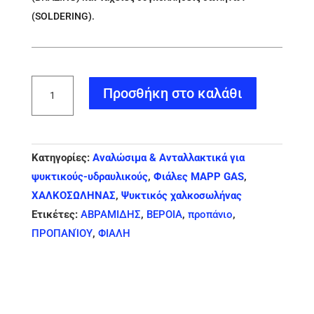
(SOLDERING).
Φιάλη
Προσθήκη στο καλάθι
προπανίου
αερίου
MAPP
Κατηγορίες:
Αναλώσιμα & Ανταλλακτικά για
GAS
ψυκτικούς-υδραυλικούς
,
Φιάλες MAPP GAS
,
16
ΧΑΛΚΟΣΩΛΗΝΑΣ
,
Ψυκτικός χαλκοσωλήνας
oz
Ετικέτες:
ΑΒΡΑΜΙΔΗΣ
,
ΒΕΡΟΙΑ
,
προπάνιο
,
ποσότητα
ΠΡΟΠΑΝΊΟΥ
,
ΦΙΑΛΗ