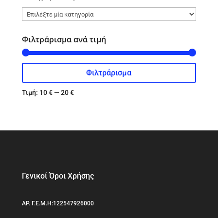
Φιλτράρισμα ανά τιμή
Φιλτράρισμα
Ελάχιστη
Μέγιστη
τιμή
τιμή
Τιμή:
10 €
—
20 €
Γενικοί Όροι Χρήσης
ΑΡ. Γ.Ε.Μ.Η:122547926000