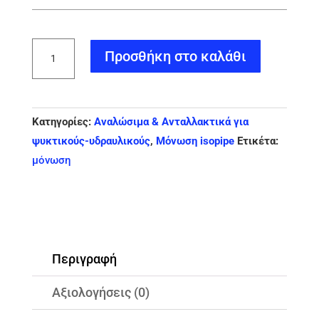
ISOPIPE
Προσθήκη στο καλάθι
TC
6x22
Μόνωση
Κατηγορίες:
Αναλώσιμα & Ανταλλακτικά για
(160
ψυκτικούς-υδραυλικούς
,
Μόνωση isopipe
Ετικέτα:
μέτρα)
μόνωση
ποσότητα
Περιγραφή
Αξιολογήσεις (0)