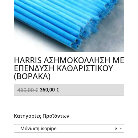
HARRIS ΑΣΗΜΟΚΟΛΛΗΣΗ ME
ΕΠΕΝΔΥΣΗ ΚΑΘΑΡΙΣΤΙΚΟΥ
(ΒΟΡΑΚΑ)
Original
Η
460,00
€
360,00
€
price
τρέχουσα
was:
τιμή
460,00 €.
είναι:
Κατηγορίες Προϊόντων
360,00 €.
Μόνωση isopipe
×