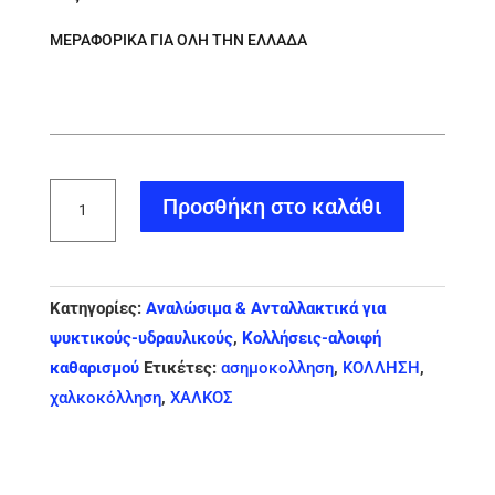
360,00 €.
ΜΕΡΑΦΟΡΙΚΑ ΓΙΑ ΟΛΗ ΤΗΝ ΕΛΛΑΔΑ
HARRIS
Προσθήκη στο καλάθι
ΑΣΗΜΟΚΟΛΛΗΣΗ
ME
ΕΠΕΝΔΥΣΗ
Κατηγορίες:
Αναλώσιμα & Ανταλλακτικά για
ΚΑΘΑΡΙΣΤΙΚΟΥ
ψυκτικούς-υδραυλικούς
,
Κολλήσεις-αλοιφή
(ΒΟΡΑΚΑ)
καθαρισμού
Ετικέτες:
ασημοκολληση
,
ΚΟΛΛΗΣΗ
,
ποσότητα
χαλκοκόλληση
,
ΧΑΛΚΟΣ