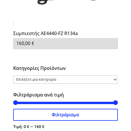
Συμπιεστής AE4440-FZ R134a
160,00
€
Κατηγορίες Προϊόντων
Φιλτράρισμα ανά τιμή
Φιλτράρισμα
Ελάχιστη
Μέγιστη
τιμή
τιμή
Τιμή:
0 €
—
160 €