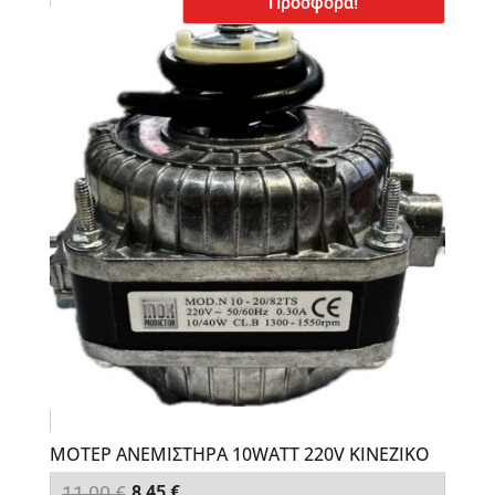
Προσφορά!
ΜΟΤΕΡ ΑΝΕΜΙΣΤΗΡΑ 10WATT 220V ΚΙΝΕΖΙΚΟ
Original
Η
11,00
€
8,45
€