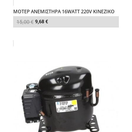
ΜΟΤΕΡ ΑΝΕΜΙΣΤΗΡΑ 16WATT 220V ΚΙΝΕΖΙΚΟ
Original
Η
15,00
€
9,68
€
price
τρέχουσα
was:
τιμή
15,00 €.
είναι:
9,68 €.