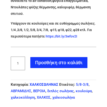
συνδέσετε το air condition,ψυγεία επαγγελματικά,
Ντουλάπες ψύξης θέρμανσης, καλοριφέρ, θέρμανση
σπιτιού.
Υπάρχουν σε κουλούρες και σε ευθύγραμμες σωλήνες.
1/4 ,3/8, 1/2, 5/8, 3/4, 7/8, φ15, φ18, φ22, φ28 κτλ. Για
περισσότερα πατήστε
https://bit.ly/3wfov2I
Xαλκοσωλήνας
Προσθήκη στο καλάθι
5/8-
3/8
ποσότητα
Κατηγορία:
ΧΑΛΚΟΣΩΛΗΝΑΣ
Ετικέτες:
5/8-3/8
,
ΑΒΡΑΜΙΔΗΣ
,
ΒΕΡΟΙΑ
,
διπλός σωλήνας
,
κουλούρα
,
χαλκοκόλληση
,
ΧΑΛΚΟΣ
,
χαλκοσωλήνα