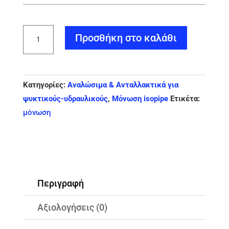
ISOPIPE
Προσθήκη στο καλάθι
TC
6x6
Μόνωση
Κατηγορίες:
Αναλώσιμα & Ανταλλακτικά για
(432
ψυκτικούς-υδραυλικούς
,
Μόνωση isopipe
Ετικέτα:
μέτρα)
μόνωση
ποσότητα
Περιγραφή
Αξιολογήσεις (0)