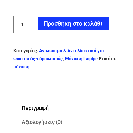
ISOPIPE
Προσθήκη στο καλάθι
TC
6x18
Μόνωση
Κατηγορίες:
Αναλώσιμα & Ανταλλακτικά για
(190
ψυκτικούς-υδραυλικούς
,
Μόνωση isopipe
Ετικέτα:
μέτρα)
μόνωση
ποσότητα
Περιγραφή
Αξιολογήσεις (0)