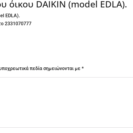
υ όικου DAIKIN (model EDLA).
el EDLA).
το 2331070777
 υποχρεωτικά πεδία σημειώνονται με
*