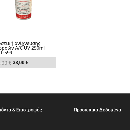
στική ανίχνευσης
ρροών A/C UV 250ml
T-599
Original
Η
3,00
€
38,00
€
price
τρέχουσα
was:
τιμή
43,00 €.
είναι:
38,00 €.
ϊόντα & Επιστροφές
Προσωπικά Δεδομένα