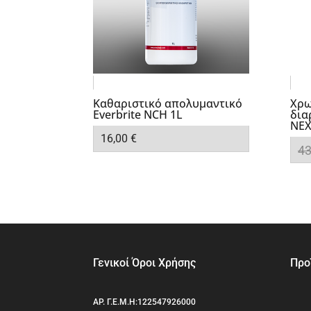
Καθαριστικό απολυμαντικό
Χρω
Everbrite NCH 1L
δια
NEX
16,00
€
4
Γενικοί Όροι Χρήσης
Προ
ΑΡ. Γ.Ε.Μ.Η:122547926000