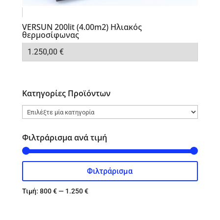
VERSUN 200lit (4.00m2) Ηλιακός
θερμοσίφωνας
1.250,00
€
Κατηγορίες Προϊόντων
Φιλτράρισμα ανά τιμή
Φιλτράρισμα
Ελάχιστη
Μέγιστη
τιμή
τιμή
Τιμή:
800 €
—
1.250 €