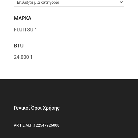
ΜΑΡΚΑ
FUJITSU
1
BTU
24.000
1
Γενικοί Όροι Χρήσης
ΑΡ. Γ.Ε.Μ.Η:122547926000