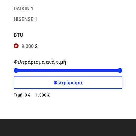
DAIKIN
1
HISENSE
1
BTU
9.000
2
Φιλτράρισμα ανά τιμή
Φιλτράρισμα
Ελάχιστη
Μέγιστη
τιμή
τιμή
Τιμή:
0 €
—
1.300 €