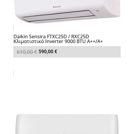
Daikin Sensira FTXC25D / RXC25D
Κλιματιστικό Inverter 9000 BTU A++/A+
Original
Η
610,00
€
590,00
€
price
τρέχουσα
was:
τιμή
610,00 €.
είναι:
590,00 €.